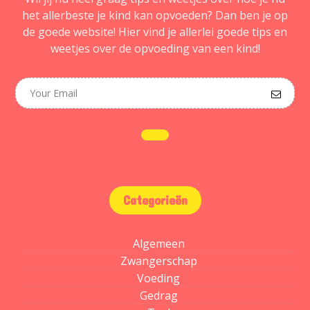
het allerbeste je kind kan opvoeden? Dan ben je op
de goede website! Hier vind je allerlei goede tips en
weetjes over de opvoeding van een kind!
com/regala-arroka
Login KULO4D
login slot gacor
slot gacor
Categorieën
Algemeen
Zwangerschap
Voeding
Gedrag