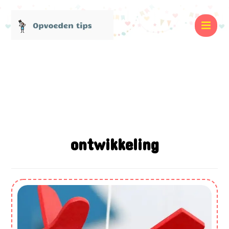
ontwikkeling