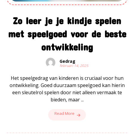
Zo leer je je kindje spelen
met speelgoed voor de beste
ontwikkeling
Gedrag
februari 14, 2025
Het speelgedrag van kinderen is cruciaal voor hun
ontwikkeling. Goed duurzaam speelgoed kan hierin
een sleutelrol spelen door niet alleen vermaak te
bieden, maar ...
Read More