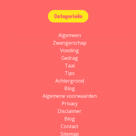
ala-arroka
Login KULO4D
login slot gacor
slot gacor maxwi
Categorieën
Algemeen
Zwangerschap
Voeding
Gedrag
Taal
Tips
Achtergrond
Blog
Algemene voorwaarden
Privacy
Disclaimer
Blog
Contact
Sitemap